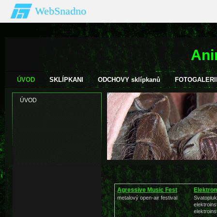
WebSnadno
Ani
ÚVOD
SKLÍPKANI
ODCHOVY sklípkanů
FOTOGALERI
ÚVOD
Agressive Music Fest
Elektro
metalový open-air festival
Svatopluk
elektroins
elektroins