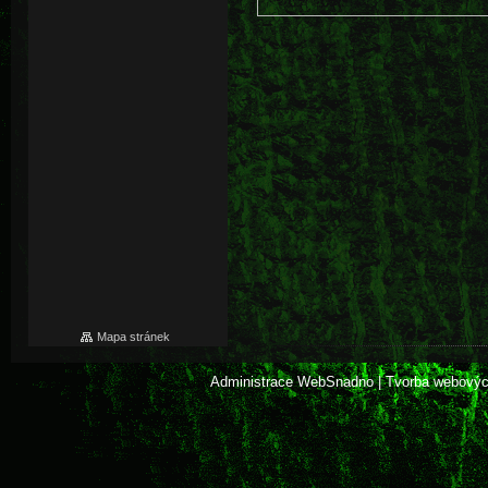
Mapa stránek
Administrace WebSnadno
|
Tvorba webovýc